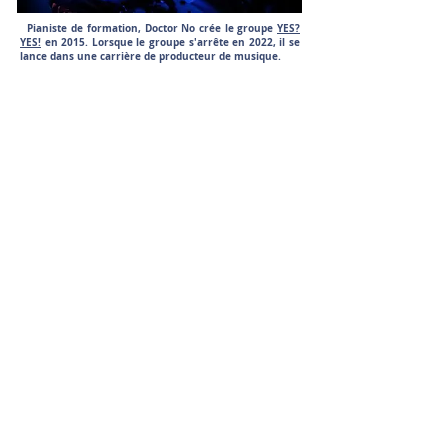
Pianiste de formation, Doctor No crée le groupe
YES?
YES!
en 2015. Lorsque le groupe s'arrête en 2022, il se
lance dans une carrière de producteur de musique.
En 2025, il signe chez RAD records et sort la chanson
"
Allez Reims
" réadaptation de "
L'Hymne du Stade de
Reims
" de Tree Kong sorti en 2008.