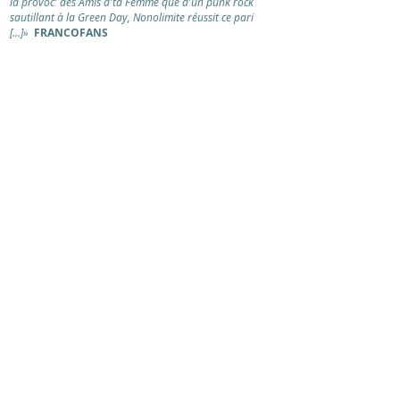
la provoc' des Amis d'ta Femme que d'un punk rock
sautillant à la Green Day, Nonolimite réussit ce pari
[...]»
FRANCOFANS